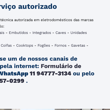
viço autorizado
a técnica autorizada em eletrodomésticos das marcas
lo:
ais
-
Embutidos
-
Integrados
-
Caves
-
Unidades
-
Coifas
-
Cooktops
-
Fogões
-
Fornos
-
Gavetas
-
se um de nossos canais de
pela internet:
Formulário de
WhatsApp
11 94777-3134
ou pelo
257-0299
.