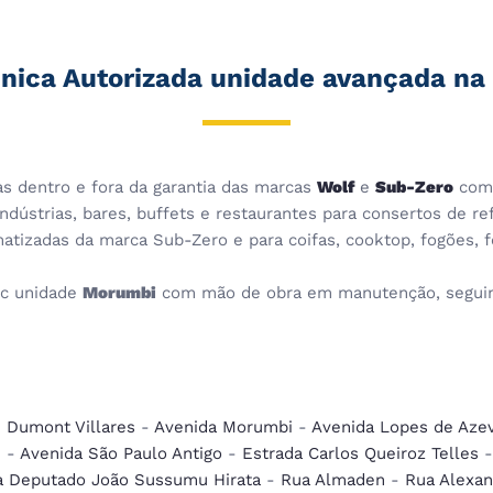
cnica Autorizada unidade avançada na
cas dentro e fora da garantia das marcas
Wolf
e
Sub-Zero
com 
dústrias, bares, buffets e restaurantes para consertos de ref
imatizadas da marca Sub-Zero e para coifas, cooktop, fogões,
c unidade
Morumbi
com mão de obra em manutenção, seguind
 Dumont Villares
-
Avenida Morumbi
-
Avenida Lopes de Aze
e
-
Avenida São Paulo Antigo
-
Estrada Carlos Queiroz Telles
a Deputado João Sussumu Hirata
-
Rua Almaden
-
Rua Alexan