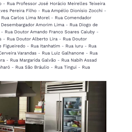
o
-
Rua Professor José Horácio Meirelles Teixeira
ves Pereira Filho
-
Rua Ampélio Dionísio Zocchi
-
-
Rua Carlos Lima Morel
-
Rua Comendador
 Desembargador Amorim Lima
-
Rua Diogo de
-
Rua Doutor Amando Franco Soares Caiuby
-
s
-
Rua Doutor Alberto Lira
-
Rua Doutor
e Figueiredo
-
Rua Itanhatim
-
Rua Iuru
-
Rua
erveira Varandas
-
Rua Luiz Galhanone
-
Rua
ura
-
Rua Margarida Galvão
-
Rua Nabih Assad
nharó
-
Rua São Bráulio
-
Rua Tingui
-
Rua