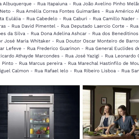
a Albuquerque
-
Rua Itapaiuna
-
Rua João Avelino Pinho Melã
 Neto
-
Rua Amélia Correa Fontes Guimarães
-
Rua Américo Al
a Eulália
-
Rua Cabedelo
-
Rua Caburi
-
Rua Camillo Nader
ras
-
Rua David Pimentel
-
Rua Deputado Laercio Corte
-
Rua
es da Silva
-
Rua Dona Adelina Ashcar
-
Rua dos Beneditinos
r José Maria Whitaker
-
Rua Doutor Oscar Monteiro de Barro
ar Lefeve
-
Rua Frederico Guarinon
-
Rua General Euclides d
Ricardo Athayde Marcondes
-
Rua José Yazigi
-
Rua Leonardo C
 Pinto
-
Rua Marcus pereira
-
Rua Marechal Hastinfilo de Mo
iguel Calmon
-
Rua Rafael Ielo
-
Rua Ribeiro Lisboa
-
Rua Sa