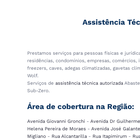
Assistência Té
Prestamos serviços para pessoas físicas e jurídi
residências, condomínios, empresas, comércios, in
freezers, caves, adegas climatizadas, gavetas cl
Wolf.
Serviços de
assistência técnica autorizada
Abaste
Sub-Zero.
Área de cobertura na Região:
Avenida Giovanni Gronchi
-
Avenida Dr Guilherme
Helena Pereira de Moraes
-
Avenida José Galant
Migliano
-
Rua Alcantarilla
-
Rua Itapimirum
-
Ru