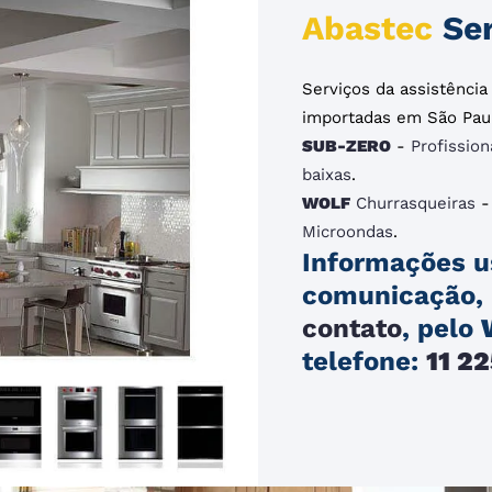
Abastec
Ser
Serviços da assistênci
importadas em São Pau
SUB-ZERO
-
Profission
baixas
.
WOLF
Churrasqueiras
Microondas
.
Informações u
comunicação, 
contato
, pelo
telefone:
11 2