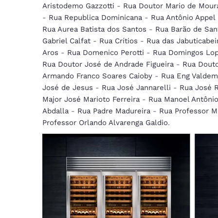
Aristodemo Gazzotti
-
Rua Doutor Mario de Mour
-
Rua Republica Dominicana
-
Rua Antônio Appel
Rua Aurea Batista dos Santos
-
Rua Barão de Sant
Gabriel Calfat
-
Rua Crítios
-
Rua das Jabuticabei
Aros
-
Rua Domenico Perotti
-
Rua Domingos Lop
Rua Doutor José de Andrade Figueira
-
Rua Douto
Armando Franco Soares Caioby
-
Rua Eng Valdem
José de Jesus
-
Rua José Jannarelli
-
Rua José 
Major José Marioto Ferreira
-
Rua Manoel Antônio
Abdalla
-
Rua Padre Madureira
-
Rua Professor M
Professor Orlando Alvarenga Galdio
.