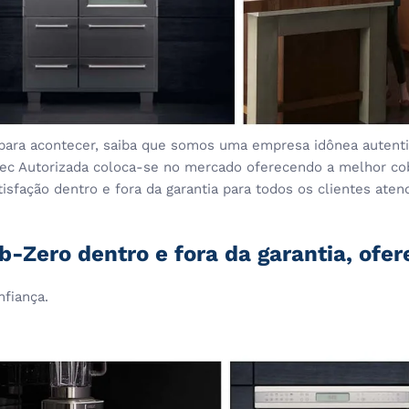
para acontecer, saiba que somos uma empresa idônea autentic
stec Autorizada coloca-se no mercado oferecendo a melhor co
sfação dentro e fora da garantia para todos os clientes aten
-Zero dentro e fora da garantia, ofe
nfiança.