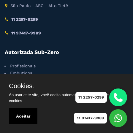
São Paulo - ABC - Alto Tietê
11 2257-0299
11 97417-9989
Autorizada Sub-Zero
Profissionais
Embutidos
Integrados
Cookies.
Caves
Unidades baixas
Ao usar este site, você aceita automaticamente que usamos
11 2257-0299
cookies.
Autorizada Wolf
Aceitar
11 97417-9989
Churrasqueiras
Coifas