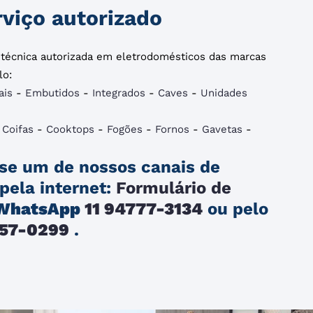
viço autorizado
a técnica autorizada em eletrodomésticos das marcas
lo:
ais
-
Embutidos
-
Integrados
-
Caves
-
Unidades
-
Coifas
-
Cooktops
-
Fogões
-
Fornos
-
Gavetas
-
se um de nossos canais de
pela internet:
Formulário de
WhatsApp
11 94777-3134
ou pelo
257-0299
.