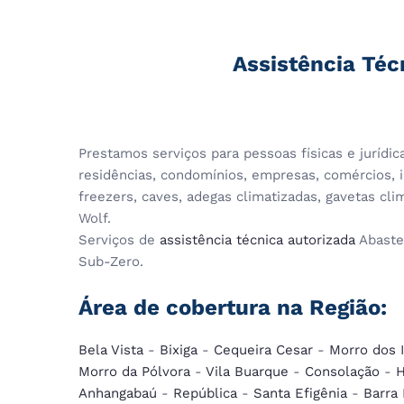
Assistência Téc
Prestamos serviços para pessoas físicas e jurídi
residências, condomínios, empresas, comércios, in
freezers, caves, adegas climatizadas, gavetas cl
Wolf.
Serviços de
assistência técnica autorizada
Abaste
Sub-Zero.
Área de cobertura na Região:
Bela Vista
-
Bixiga
-
Cequeira Cesar
-
Morro dos 
Morro da Pólvora
-
Vila Buarque
-
Consolação
-
H
Anhangabaú
-
República
-
Santa Efigênia
-
Barra