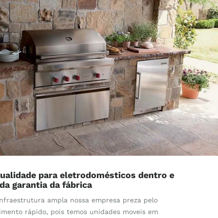
ualidade para eletrodomésticos dentro e
 da garantia da fábrica
nfraestrutura ampla nossa empresa preza pelo
imento rápido, pois temos unidades moveis em