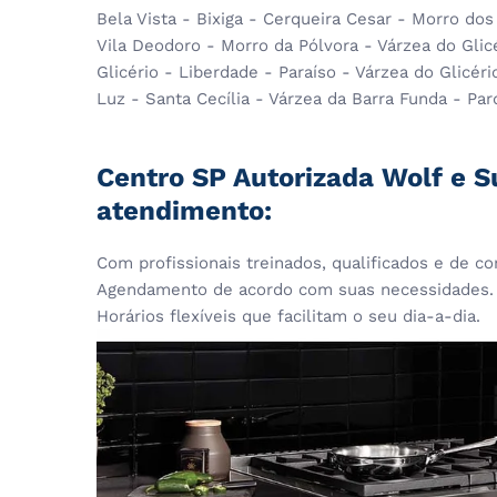
Bela Vista - Bixiga - Cerqueira Cesar - Morro do
Vila Deodoro - Morro da Pólvora - Várzea do Glic
Glicério - Liberdade - Paraíso - Várzea do Glicér
Luz - Santa Cecília - Várzea da Barra Funda - P
Centro SP Autorizada Wolf e S
atendimento:
Com profissionais treinados, qualificados e de co
Agendamento de acordo com suas necessidades.
Horários flexíveis que facilitam o seu dia-a-dia.