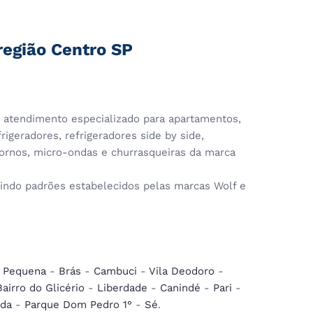
região Centro SP
atendimento especializado para apartamentos,
rigeradores, refrigeradores side by side,
 fornos, micro-ondas e churrasqueiras da marca
do padrões estabelecidos pelas marcas Wolf e
 Pequena
-
Brás
-
Cambuci
-
Vila Deodoro
-
Bairro do Glicério
-
Liberdade
-
Canindé
-
Pari
-
nda
-
Parque Dom Pedro 1°
-
Sé
.