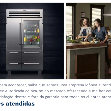
para acontecer, saiba que somos uma empresa idônea autentic
stec Autorizada coloca-se no mercado oferecendo a melhor co
sfação dentro e fora da garantia para todos os clientes aten
es atendidas