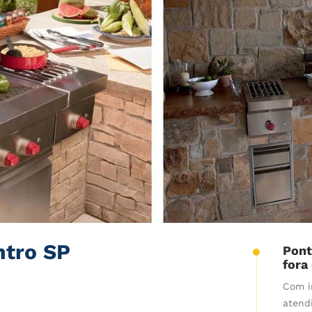
ntro SP
Pont
fora
Com i
atend