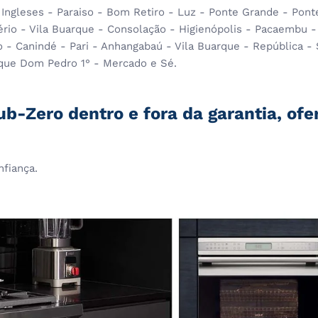
s Ingleses - Paraiso - Bom Retiro - Luz - Ponte Grande - Po
ério - Vila Buarque - Consolação - Higienópolis - Pacaembu -
io - Canindé - Pari - Anhangabaú - Vila Buarque - República -
arque Dom Pedro 1° - Mercado e Sé.
ub-Zero dentro e fora da garantia, of
nfiança.