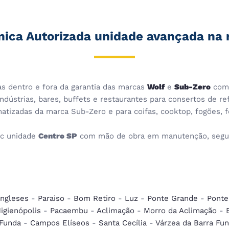
nica Autorizada unidade avançada na 
cas dentro e fora da garantia das marcas
Wolf
e
Sub-Zero
com 
dústrias, bares, buffets e restaurantes para consertos de ref
imatizadas da marca Sub-Zero e para coifas, cooktop, fogões,
c unidade
Centro SP
com mão de obra em manutenção, seguin
Ingleses
-
Paraiso
-
Bom Retiro
-
Luz
-
Ponte Grande
-
Ponte
igienópolis
-
Pacaembu
-
Aclimação
-
Morro da Aclimação
-
 Funda
-
Campos Elíseos
-
Santa Cecília
-
Várzea da Barra Fu