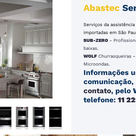
Abastec
Ser
Serviços da assistênci
importadas em São Pau
SUB-ZERO
-
Profission
baixas
.
WOLF
Churrasqueiras
Microondas
.
Informações u
comunicação, 
contato
, pelo
telefone:
11 2