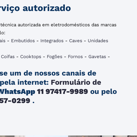
viço autorizado
a técnica autorizada em eletrodomésticos das marcas
lo:
ais
-
Embutidos
-
Integrados
-
Caves
-
Unidades
-
Coifas
-
Cooktops
-
Fogões
-
Fornos
-
Gavetas
-
se um de nossos canais de
pela internet:
Formulário de
WhatsApp
11 97417-9989
ou pelo
257-0299
.