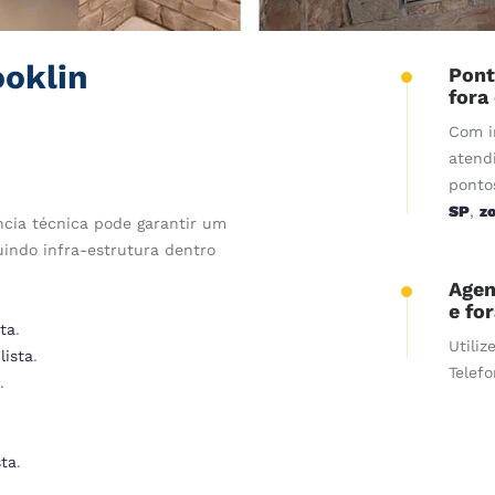
ooklin
Pont
fora
Com i
atend
ponto
SP
,
z
cia técnica pode garantir um
uindo infra-estrutura dentro
Agen
e fo
ta
.
Utiliz
lista
.
Telef
.
sta
.