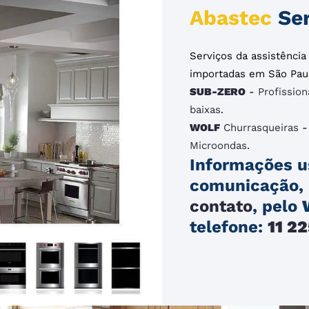
Abastec
Ser
Serviços da assistênci
importadas em São Pau
SUB-ZERO
-
Profission
baixas
.
WOLF
Churrasqueiras
Microondas
.
Informações u
comunicação, 
contato
, pelo
telefone:
11 2