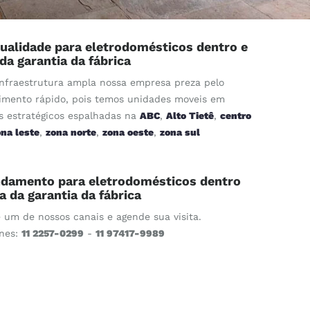
ualidade para eletrodomésticos dentro e
 da garantia da fábrica
nfraestrutura ampla nossa empresa preza pelo
imento rápido, pois temos unidades moveis em
s estratégicos espalhadas na
ABC
,
Alto Tietê
,
centro
ona leste
,
zona norte
,
zona oeste
,
zona sul
damento para eletrodomésticos dentro
ra da garantia da fábrica
e um de nossos canais e agende sua visita.
ones:
11 2257-0299
-
11 97417-9989