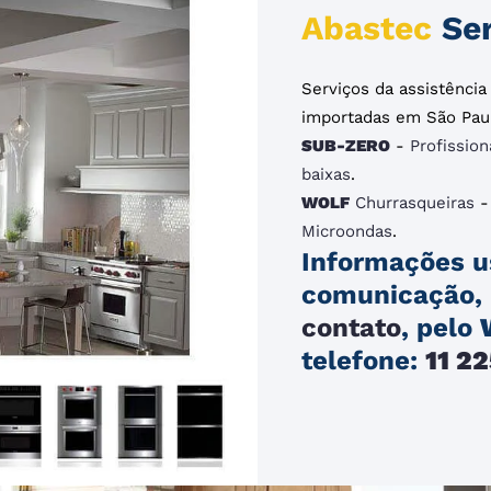
Abastec
Ser
Serviços da assistênci
importadas em São Pau
SUB-ZERO
-
Profission
baixas
.
WOLF
Churrasqueiras
Microondas
.
Informações u
comunicação, 
contato
, pelo
telefone:
11 2