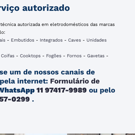
viço autorizado
a técnica autorizada em eletrodomésticos das marcas
lo:
ais
-
Embutidos
-
Integrados
-
Caves
-
Unidades
-
Coifas
-
Cooktops
-
Fogões
-
Fornos
-
Gavetas
-
se um de nossos canais de
pela internet:
Formulário de
WhatsApp
11 97417-9989
ou pelo
257-0299
.