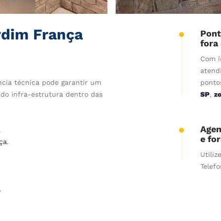
rdim França
Pont
fora
Com i
atend
cia técnica pode garantir um
ponto
do infra-estrutura dentro das
SP
,
z
Agen
.
e fo
ça
.
Utiliz
Telef
.