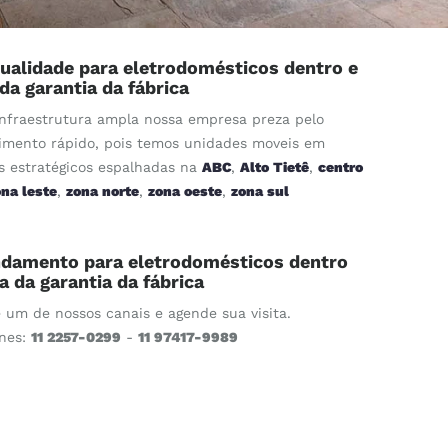
ualidade para eletrodomésticos dentro e
 da garantia da fábrica
nfraestrutura ampla nossa empresa preza pelo
imento rápido, pois temos unidades moveis em
s estratégicos espalhadas na
ABC
,
Alto Tietê
,
centro
ona leste
,
zona norte
,
zona oeste
,
zona sul
damento para eletrodomésticos dentro
ra da garantia da fábrica
e um de nossos canais e agende sua visita.
ones:
11 2257-0299
-
11 97417-9989