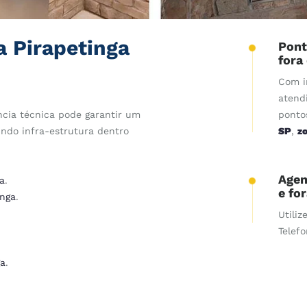
a Pirapetinga
Pont
fora
Com i
atend
cia técnica pode garantir um
ponto
indo infra-estrutura dentro
SP
,
z
Agen
a
.
e fo
inga
.
Utiliz
Telef
ga
.