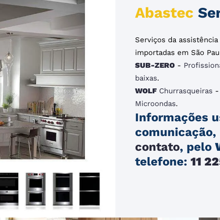
Abastec
Ser
Serviços da assistênci
importadas em São Pau
SUB-ZERO
-
Profission
baixas
.
WOLF
Churrasqueiras
Microondas
.
Informações u
comunicação, 
contato
, pelo
telefone:
11 2