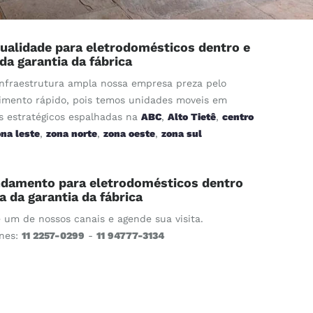
ualidade para eletrodomésticos dentro e
 da garantia da fábrica
nfraestrutura ampla nossa empresa preza pelo
imento rápido, pois temos unidades moveis em
s estratégicos espalhadas na
ABC
,
Alto Tietê
,
centro
ona leste
,
zona norte
,
zona oeste
,
zona sul
damento para eletrodomésticos dentro
ra da garantia da fábrica
e um de nossos canais e agende sua visita.
ones:
11 2257-0299
-
11 94777-3134