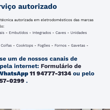
viço autorizado
a técnica autorizada em eletrodomésticos das marcas
lo:
ais
-
Embutidos
-
Integrados
-
Caves
-
Unidades
-
Coifas
-
Cooktops
-
Fogões
-
Fornos
-
Gavetas
-
se um de nossos canais de
pela internet:
Formulário de
WhatsApp
11 94777-3134
ou pelo
257-0299
.